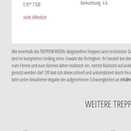
Beleuchtung:
k.A.
E 07° 7.528
nicht öffentlich
Alle innerhalb des TREPPENFINDERs dargestellten Treppen samt technischer 
sind im kompletten Umfang ohne Gewähr der Richtigkeit. Ihr handelt bei der 
eure Fitness und euer Können daher realistisch ein, nehmt Rücksicht auf and
genutzt werden darf. Oft lässt sich dieses schnell und unkompliziert durch 
bitte unter detaillierter Angabe der aufgetretenen Schwierigkeiten an
info@t
WEITERE TREP