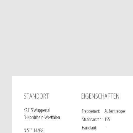
STANDORT
EIGENSCHAFTEN
42115 Wuppertal
Treppenart:
Außentreppe
D-Nordrhein-Westfalen
Stufenanzahl:
155
Handlauf:
-
N 51° 14.988