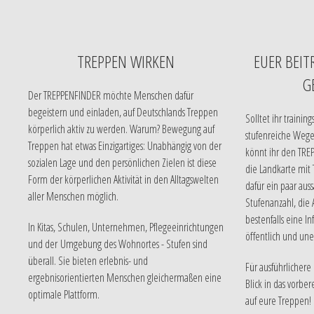
TREPPEN WIRKEN
EUER BEIT
G
Der TREPPENFINDER möchte Menschen dafür
begeistern und einladen, auf Deutschlands Treppen
Solltet ihr traini
körperlich aktiv zu werden. Warum? Bewegung auf
stufenreiche Weg
Treppen hat etwas Einzigartiges: Unabhängig von der
könnt ihr den TREP
sozialen Lage und den persönlichen Zielen ist diese
die Landkarte mit 
Form der körperlichen Aktivität in den Alltagswelten
dafür ein paar auss
aller Menschen möglich.
Stufenanzahl, die
bestenfalls eine I
In Kitas, Schulen, Unternehmen, Pflegeeinrichtungen
öffentlich und une
und der Umgebung des Wohnortes - Stufen sind
überall. Sie bieten erlebnis- und
Für ausführlichere
ergebnisorientierten Menschen gleichermaßen eine
Blick in das vorbe
optimale Plattform.
auf eure Treppen!