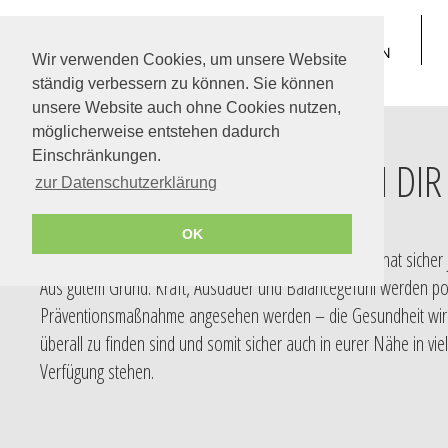
TREPPE SUCHEN
Wir verwenden Cookies, um unsere Website
ständig verbessern zu können. Sie können
unsere Website auch ohne Cookies nutzen,
möglicherweise entstehen dadurch
draussen oder drinnen
Einschränkungen.
WIR LEGEN DIR
zur Datenschutzerklärung
OK
"Nehmen Sie doch öfter mal die Treppe!" Diesen Satz hat sicher
Aus gutem Grund: Kraft, Ausdauer und Balancegefühl werden posi
Präventionsmaßnahme angesehen werden – die Gesundheit wird u
überall zu finden sind und somit sicher auch in eurer Nähe in vi
Verfügung stehen.