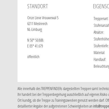
STANDORT
EIGENS
Onze Lieve Vrouwewal 5
Treppenart:
6211 Mestreech
Stufenanzah
NL-Limburg
Absätze:
Stufenhöhe
N 50° 50.808
Stufentiefe:
E 05° 41.679
Material:
öffentlich
Handlauf:
Beleuchtun
Alle innerhalb des TREPPENFINDERs dargestellten Treppen samt techni
Ihr handelt bei der Treppenbegehung ausschließlich auf eigenes Risiko 
Ort kundig, ob die Treppe zu Trainingszwecken genutzt werden darf. Of
detaillierter Angabe der aufgetretenen Schwierigkeiten an
info@treppe