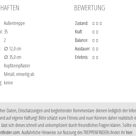
CHAFTEN
BEWERTUNG
Außentreppe
Zustand
:
l:
35
Kraft
:
2
Balance
:
:
∅ 12,0 cm
Ausdauer
:
∅ 35,0 cm
Erlebnis
:
Kopfsteinpflaster
Metall, einseitig ab
g:
keine
scher Daten, Einschätzungen und begleitender Kommentare dienen lediglich der Inf
und auf eigene Haftung! Bitte schätzt eure Fitness und euer Können daher realistisc
t lässt sich dieses schnell und unkompliziert durch freundliches Fragen klären. Soll
nfinder.com
. Ausführliche Hinweise zur Nutzung des TREPPENFINDERs findet ihr
hier
.