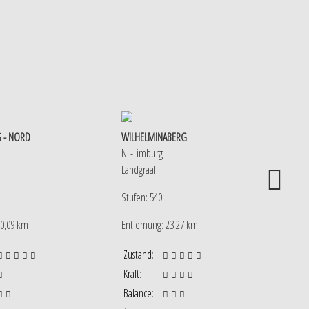
 - NORD
WILHELMINABERG
MONT
NL-Limburg
B-Wal
Landgraaf
Liège
Stufen: 540
Stufe
 0,09 km
Entfernung: 23,27 km
Entfe
Zustand
:
Zust
Kraft
:
Kraft
:
Balance
:
Bala