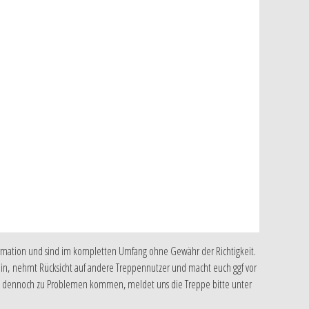
ormation und sind im kompletten Umfang ohne Gewähr der Richtigkeit.
h ein, nehmt Rücksicht auf andere Treppennutzer und macht euch ggf vor
te es dennoch zu Problemen kommen, meldet uns die Treppe bitte unter